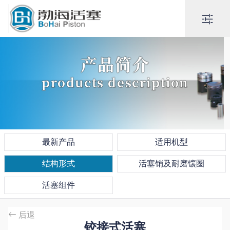
产品简介
products description
最新产品
适用机型
结构形式
活塞销及耐磨镶圈
活塞组件
后退
铰接式活塞