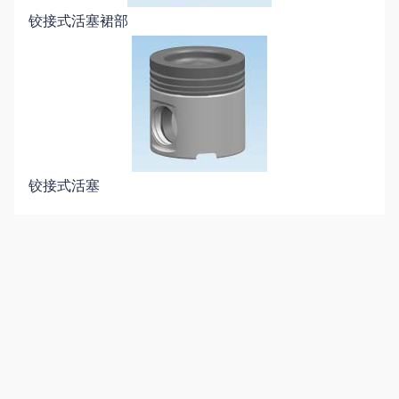
铰接式活塞裙部
铰接式活塞